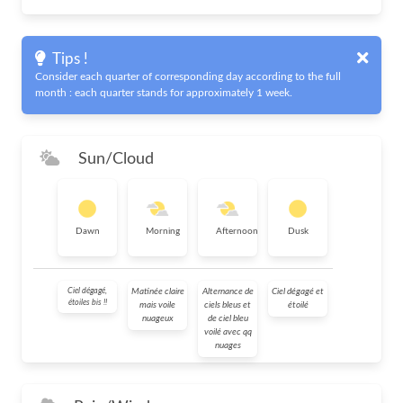
Tips !
Consider each quarter of corresponding day according to the full
month : each quarter stands for approximately 1 week.
Sun/Cloud
Dawn
Morning
Afternoon
Dusk
Ciel dégagé,
Matinée claire
Alternance de
Ciel dégagé et
étoiles bis !!
mais voile
ciels bleus et
étoilé
nuageux
de ciel bleu
voilé avec qq
nuages