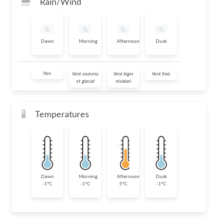
Rain/Wind
Dawn
Morning
Afternoon
Dusk
Non
Vent soutenu
Vent léger
Vent frais
et glacial
résiduel
Temperatures
Dawn
Morning
Afternoon
Dusk
-1°C
-1°C
5°C
-1°C