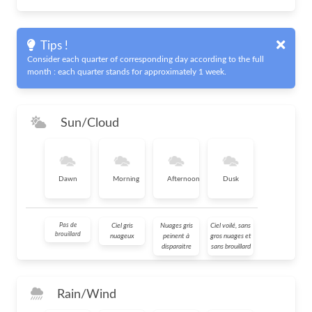
Tips !
Consider each quarter of corresponding day according to the full
month : each quarter stands for approximately 1 week.
Sun/Cloud
Dawn
Morning
Afternoon
Dusk
Pas de
Ciel gris
Nuages gris
Ciel voilé, sans
brouillard
nuageux
peinent à
gros nuages et
disparaitre
sans brouillard
Rain/Wind