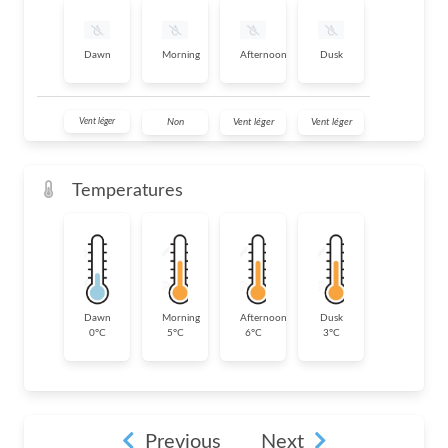
Dawn
Morning
Afternoon
Dusk
Vent léger
Non
Vent léger
Vent léger
Temperatures
Dawn
Morning
Afternoon
Dusk
0°C
5°C
6°C
3°C
Previous
Next