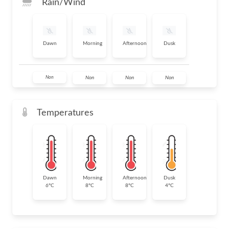
Rain/Wind
Dawn
Morning
Afternoon
Dusk
Non
Non
Non
Non
Temperatures
Dawn
Morning
Afternoon
Dusk
6°C
8°C
8°C
4°C