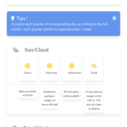
Tips !
Consider each quarter of corresponding day according to the full
month : each quarter stands for approximately 1 week.
Sun/Cloud
Dawn
Morning
Afternoon
Dusk
Belle nuit étoilée
Seulement
Très bel après-
Un peu plus de
et fraîche
quelques
midi ensoleillé !
nuages entre
nuages en
18h et 19h,
basse altitude
puis nit claire
et fraîche