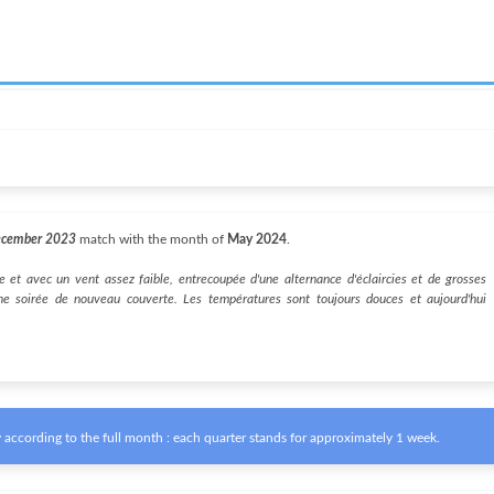
ecember 2023
match with the month of
May 2024
.
 et avec un vent assez faible, entrecoupée d'une alternance d'éclaircies et de grosses
une soirée de nouveau couverte. Les températures sont toujours douces et aujourd'hui
according to the full month : each quarter stands for approximately 1 week.