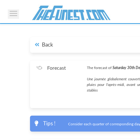
Back
Forecast
The forecast of
Saturday 30th D
Une journée globalement couverte
pluies pour l'après-midi, avant 
stables
Tips !
Consider each quarter of corresponding day 