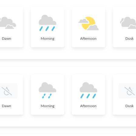
Dawn
Morning
Afternoon
Dusk
Dawn
Morning
Afternoon
Dusk