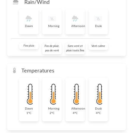
Rain/Wind
Dawn
Morning
Afternoon
Dusk
Fine pluie
Pas de pluie,
Sans vent et
Vent calme
pas de vent
pluie toute fine
Temperatures
Dawn
Morning
Afternoon
Dusk
1°C
2°C
4°C
4°C