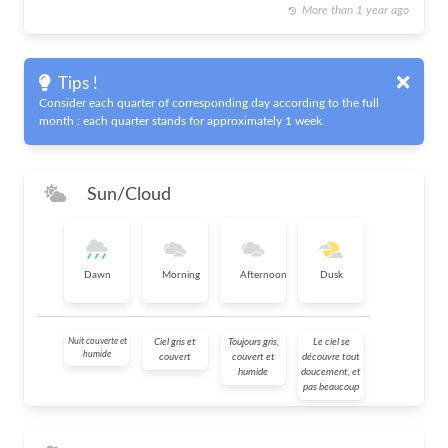
More than 1 year ago
Tips !
Consider each quarter of corresponding day according to the full
month : each quarter stands for approximately 1 week.
Sun/Cloud
Dawn
Morning
Afternoon
Dusk
Nuit couverte et
Ciel gris et
Toujours gris,
Le ciel se
humide
couvert
couvert et
découvre tout
humide
doucement, et
pas beaucoup