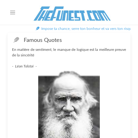
Impose ta chance, serre ton bonheur et va vers ton risque. A t
Famous Quotes
En matière de sentiment, le manque de logique est la meilleure preuve
de la sincérité
-
Léon Tolstoï
-