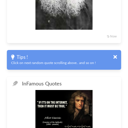
Now
Tips !
Click on next random quote scrolling above.. and so on !
In
Famous Quotes