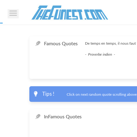
Famous Quotes
De temps en temps, il nous faut
-
Proverbe indien
-
Tips !
Click on next random quote scrolling above.
In
Famous Quotes