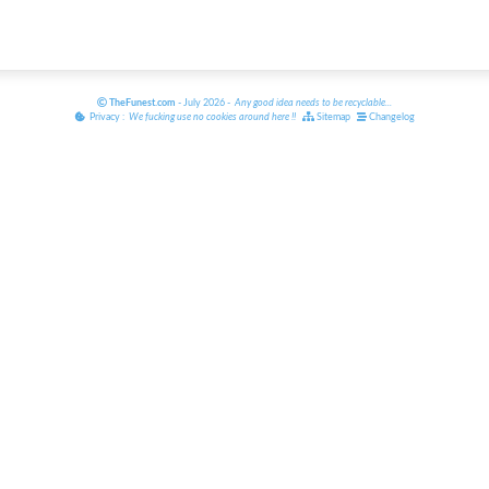
TheFunest.com
- July 2026 -
Any good idea needs to be recyclable
...
Privacy :
We fucking use no cookies around here
!!
Sitemap
Changelog