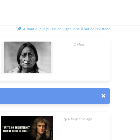
Autant que je puisse en juger, le seul but de l'existence est d'allumer une l
Now
A long time ago...