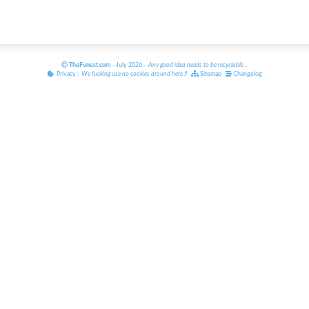
TheFunest.com
- July 2026 -
Any good idea needs to be recyclable
...
Privacy :
We fucking use no cookies around here
!!
Sitemap
Changelog