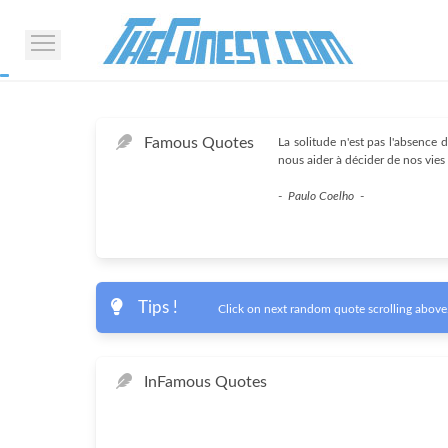
Famous Quotes
La solitude n'est pas l'absence
nous aider à décider de nos vies
-
Paulo Coelho
-
Tips !
Click on next random quote scrolling above.
In
Famous Quotes