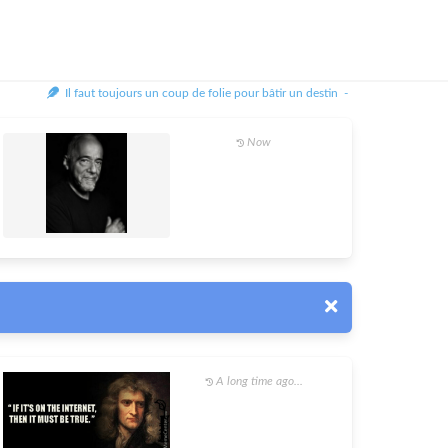
Il faut toujours un coup de folie pour bâtir un destin -
Marguerite Yourcena
Now
A long time ago...