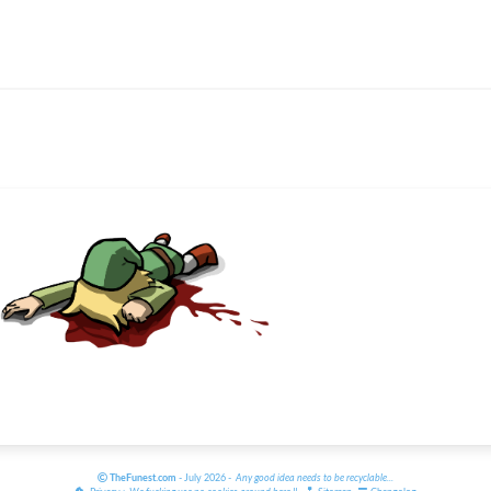
TheFunest.com
- July 2026 -
Any good idea needs to be recyclable
...