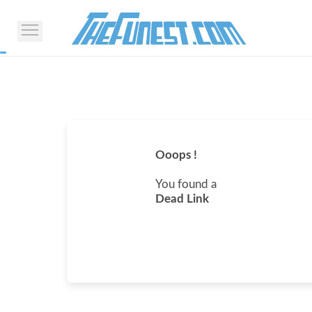
Ooops !
You found a
Dead Link